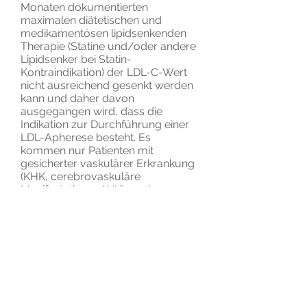
Monaten dokumentierten
maximalen diätetischen und
medikamentösen lipidsenkenden
Therapie (Statine und/oder andere
Lipidsenker bei Statin-
Kontraindikation) der LDL-C-Wert
nicht ausreichend gesenkt werden
kann und daher davon
ausgegangen wird, dass die
Indikation zur Durchführung einer
LDL-Apherese besteht. Es
kommen nur Patienten mit
gesicherter vaskulärer Erkrankung
(KHK, cerebrovaskuläre
Manifestation, pAVK) sowie
regelhaft weiteren Risikofaktoren
für kardiovaskuläre Ereignisse (z.B.
Diabetes mellitus, Nierenfunktion
GFR unter 60 ml/min) infrage
sowie Patienten mit gesicherter
familiärer heterozygoter
Hypercholesterinämie unter
Berücksichtigung des
Gesamtrisikos familiärer Belastung.