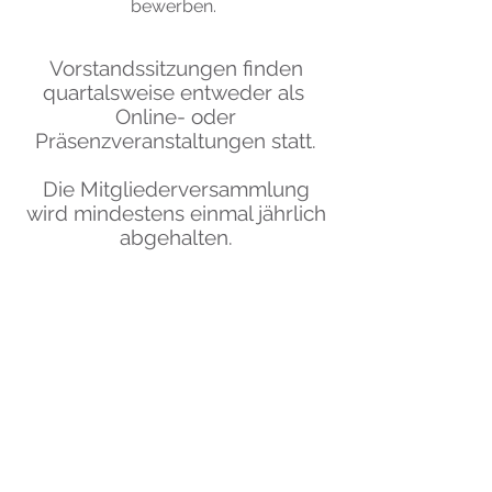
bewerben.
Vorstandssitzungen finden
quartalsweise entweder als
Online- oder
Präsenzveranstaltungen statt.
Die Mitgliederversammlung
wird mindestens einmal jährlich
abgehalten.
Sie haben Interesse an einer
Mitgliedschaft?
Kontaktieren Sie uns!
Charlottenstrasse 72, 14467 Potsdam,
DE
© 2022 Verein Lipidinitiative
Brandenburg e.V.
Webdesign by BB